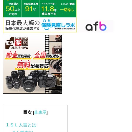
目次
[
非表示
]
1
ＳＬ人吉とは