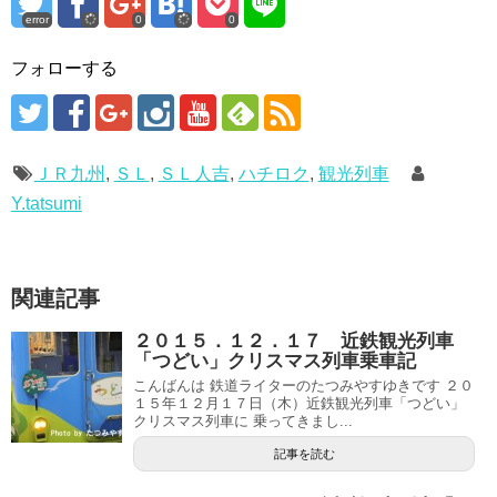
error
0
0
フォローする
ＪＲ九州
,
ＳＬ
,
ＳＬ人吉
,
ハチロク
,
観光列車
Y.tatsumi
関連記事
２０１５．１２．１７ 近鉄観光列車
「つどい」クリスマス列車乗車記
こんばんは 鉄道ライターのたつみやすゆきです ２０
１５年１２月１７日（木）近鉄観光列車「つどい」
クリスマス列車に 乗ってきまし...
記事を読む