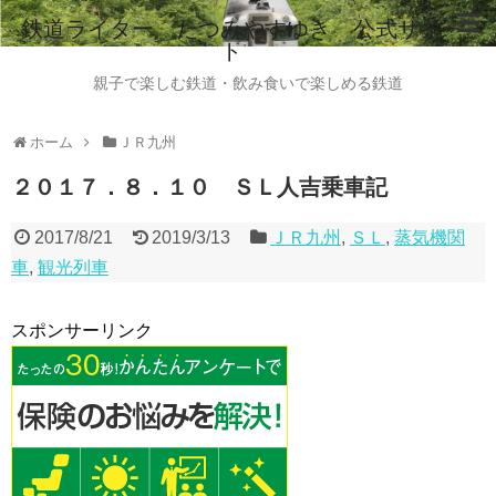
鉄道ライター たつみやすゆき 公式サイ
ト
ホーム
親子で楽しむ鉄道・飲み食いで楽しめる鉄道
鉄道ライター たつみやすゆき 自己紹介
ホーム
ＪＲ九州
instagram
２０１７．８．１０ ＳＬ人吉乗車記
ご意見・ご感想・お問い合わせはこちらから
2017/8/21
2019/3/13
ＪＲ九州
,
ＳＬ
,
蒸気機関
全国のビール列車情報（2015.8現在）
車
,
観光列車
スポンサーリンク