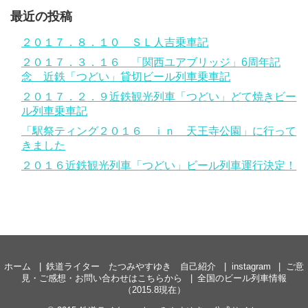
最近の投稿
２０１７．８．１０ ＳＬ人吉乗車記
２０１７．３．１６ 「関西ユアブリッジ」6周年記
念 近鉄「つどい」貸切ビール列車乗車記
２０１７．２．９近鉄観光列車「つどい」どて焼きビー
ル列車乗車記
「駅祭ティング２０１６ ｉｎ 天王寺公園」に行って
きました
２０１６近鉄観光列車「つどい」ビール列車運行決定！
ホーム
鉄道ライター たつみやすゆき 自己紹介
instagram
ご意
見・ご感想・お問い合わせはこちらから
全国のビール列車情報
（2015.8現在）