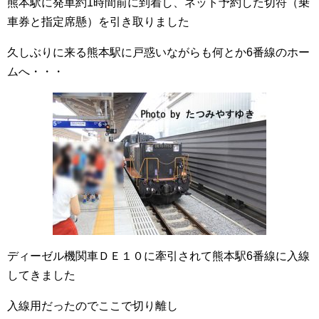
熊本駅に発車約1時間前に到着し、ネット予約した切符（乗
車券と指定席懸）を引き取りました
久しぶりに来る熊本駅に戸惑いながらも何とか6番線のホー
ムへ・・・
ディーゼル機関車ＤＥ１０に牽引されて熊本駅6番線に入線
してきました
入線用だったのでここで切り離し