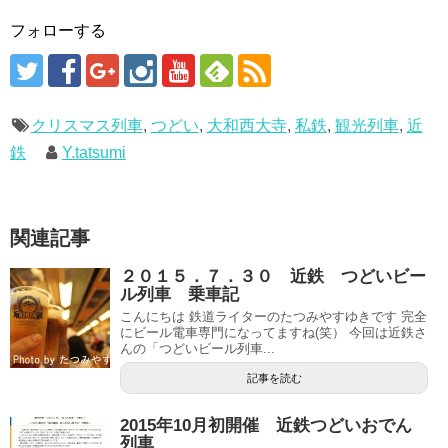
フォローする
クリスマス列車
,
つどい
,
大和西大寺
,
私鉄
,
観光列車
,
近
鉄
Y.tatsumi
関連記事
２０１５．７．３０ 近鉄 つどいビー
ル列車 乗車記
こんにちは 鉄道ライターのたつみやすゆきです 完全
にビール電車専門になってますね(笑） 今回は近鉄さ
んの「つどいビール列車...
記事を読む
2015年10月初開催 近鉄つどいおでん
列車