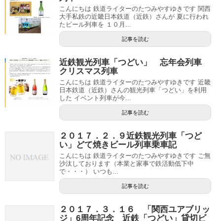
こんにちは 鉄道ライターのたつみやすゆきです 関西
大手私鉄の近畿日本鉄道（近鉄）さんが 夏に行われ
たビール列車を １０月...
記事を読む
近鉄観光列車「つどい」 忘年会列車
クリスマス列車
こんにちは 鉄道ライターのたつみやすゆきです 近畿
日本鉄道（近鉄）さんの観光列車「つどい」を利用
した イベント列車が今...
記事を読む
２０１７．２．９近鉄観光列車「つど
い」どて焼きビール列車乗車記
こんにちは 鉄道ライターのたつみやすゆきです ご無
沙汰しております（本業と家事で鉄活動低下中
で・・・） いつも...
記事を読む
２０１７．３．１６ 「関西ユアブリッ
ジ」6周年記念 近鉄「つどい」貸切ビ