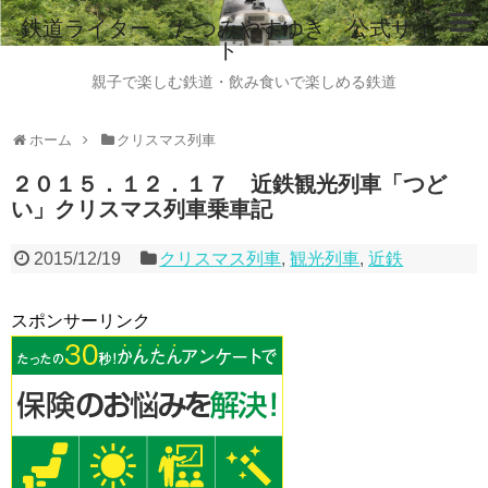
鉄道ライター たつみやすゆき 公式サイ
ト
ホーム
親子で楽しむ鉄道・飲み食いで楽しめる鉄道
鉄道ライター たつみやすゆき 自己紹介
ホーム
クリスマス列車
instagram
２０１５．１２．１７ 近鉄観光列車「つど
い」クリスマス列車乗車記
ご意見・ご感想・お問い合わせはこちらから
全国のビール列車情報（2015.8現在）
2015/12/19
クリスマス列車
,
観光列車
,
近鉄
スポンサーリンク