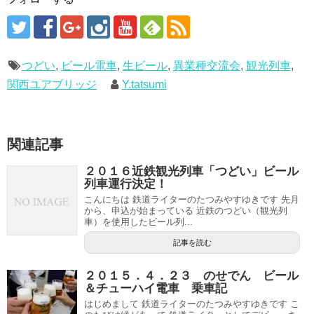
つどい
,
ビール電車
,
生ビール
,
異業種交流会
,
観光列車
,
関西ユアブリッジ
Y.tatsumi
関連記事
２０１６近鉄観光列車「つどい」ビール
列車運行決定！
こんにちは 鉄道ライターのたつみやすゆきです 先月
から、申込が始まっている 近鉄のつどい（観光列
車）を使用したビール列...
記事を読む
２０１５．４．２３ のせでん ビール
＆チューハイ電車 乗車記
はじめまして 鉄道ライターのたつみやすゆきです こ