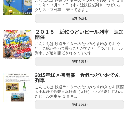
こんばんは 鉄道ライターのたつみやすゆきです ２０
１５年１２月１７日（木）近鉄観光列車「つどい」
クリスマス列車に 乗ってきまし...
記事を読む
２０１５ 近鉄つどいビール列車 追加
開催
こんにちは 鉄道ライターのたつみやすゆきです 今
年、ご縁があって乗ることができた 「つどいビール
列車」が追加開催されるようです...
記事を読む
2015年10月初開催 近鉄つどいおでん
列車
こんにちは 鉄道ライターのたつみやすゆきです 関西
大手私鉄の近畿日本鉄道（近鉄）さんが 夏に行われ
たビール列車を １０月...
記事を読む