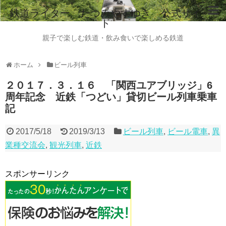
鉄道ライター たつみやすゆき 公式サイ
ト
ホーム
親子で楽しむ鉄道・飲み食いで楽しめる鉄道
鉄道ライター たつみやすゆき 自己紹介
ホーム
ビール列車
instagram
２０１７．３．１６ 「関西ユアブリッジ」6
周年記念 近鉄「つどい」貸切ビール列車乗車
ご意見・ご感想・お問い合わせはこちらから
記
全国のビール列車情報（2015.8現在）
2017/5/18
2019/3/13
ビール列車
,
ビール電車
,
異
業種交流会
,
観光列車
,
近鉄
スポンサーリンク