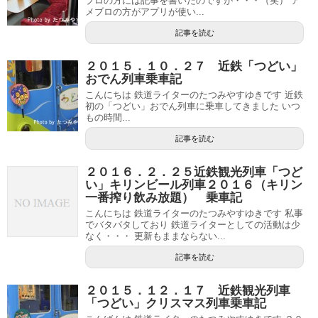
ブロの方には記事を書いたのですが・・・（笑） ア
メブロの方がアプリが使い...
記事を読む
２０１５．１０．２７ 近鉄「つどい」
おでん列車乗車記
こんにちは 鉄道ライターのたつみやすゆきです 近鉄
初の「つどい」おでん列車に乗車してきました いつ
もの時間...
記事を読む
２０１６．２．２５近鉄観光列車「つど
い」キリンビール列車２０１６（キリン
一番搾り飲み放題） 乗車記
こんにちは 鉄道ライターのたつみやすゆきです 私事
でバタバタしており 鉄道ライターとしての活動は少
なく・・・ 更新もままならない...
記事を読む
２０１５．１２．１７ 近鉄観光列車
「つどい」クリスマス列車乗車記