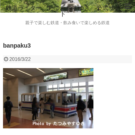
鉄道ライター たつみやすゆき 公式サイ
ト
ホーム
親子で楽しむ鉄道・飲み食いで楽しめる鉄道
鉄道ライター たつみやすゆき 自己紹介
banpaku3
instagram
ご意見・ご感想・お問い合わせはこちらから
2016/3/22
全国のビール列車情報（2015.8現在）