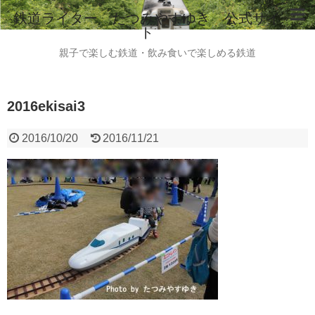
鉄道ライター たつみやすゆき 公式サイ
ト
ホーム
親子で楽しむ鉄道・飲み食いで楽しめる鉄道
鉄道ライター たつみやすゆき 自己紹介
2016ekisai3
instagram
ご意見・ご感想・お問い合わせはこちらから
2016/10/20
2016/11/21
全国のビール列車情報（2015.8現在）