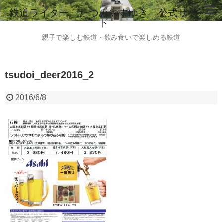
鉄道ライター たつみやすゆき 公式サイ
ト
ホーム
親子で楽しむ鉄道・飲み食いで楽しめる鉄道
鉄道ライター たつみやすゆき 自己紹介
tsudoi_deer2016_2
instagram
ご意見・ご感想・お問い合わせはこちらから
2016/6/8
全国のビール列車情報（2015.8現在）