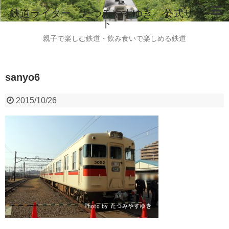
鉄道ライター たつみやすゆき 公式サイ
ト
ホーム
親子で楽しむ鉄道・飲み食いで楽しめる鉄道
鉄道ライター たつみやすゆき 自己紹介
sanyo6
instagram
ご意見・ご感想・お問い合わせはこちらから
2015/10/26
全国のビール列車情報（2015.8現在）