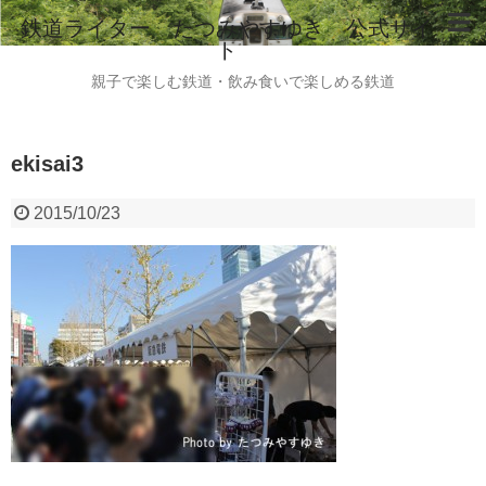
鉄道ライター たつみやすゆき 公式サイ
ト
ホーム
親子で楽しむ鉄道・飲み食いで楽しめる鉄道
鉄道ライター たつみやすゆき 自己紹介
ekisai3
instagram
ご意見・ご感想・お問い合わせはこちらから
2015/10/23
全国のビール列車情報（2015.8現在）