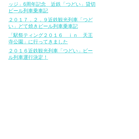
ッジ」6周年記念 近鉄「つどい」貸切
ビール列車乗車記
２０１７．２．９近鉄観光列車「つど
い」どて焼きビール列車乗車記
「駅祭ティング２０１６ ｉｎ 天王
寺公園」に行ってきました
２０１６近鉄観光列車「つどい」ビー
ル列車運行決定！