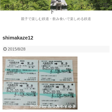
鉄道ライター たつみやすゆき 公式サイ
ト
ホーム
親子で楽しむ鉄道・飲み食いで楽しめる鉄道
鉄道ライター たつみやすゆき 自己紹介
shimakaze12
instagram
ご意見・ご感想・お問い合わせはこちらから
2015/8/28
全国のビール列車情報（2015.8現在）