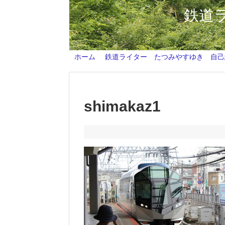
鉄道
ホーム
鉄道ライター たつみやすゆき 自己
shimakaz1