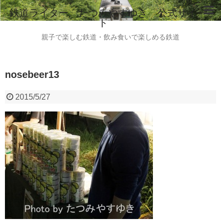
鉄道ライター たつみやすゆき 公式サイ
ト
ホーム
親子で楽しむ鉄道・飲み食いで楽しめる鉄道
鉄道ライター たつみやすゆき 自己紹介
nosebeer13
instagram
ご意見・ご感想・お問い合わせはこちらから
2015/5/27
全国のビール列車情報（2015.8現在）