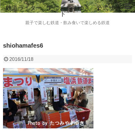
鉄道ライター たつみやすゆき 公式サイ
ト
ホーム
親子で楽しむ鉄道・飲み食いで楽しめる鉄道
鉄道ライター たつみやすゆき 自己紹介
shiohamafes6
instagram
ご意見・ご感想・お問い合わせはこちらから
2016/11/18
全国のビール列車情報（2015.8現在）