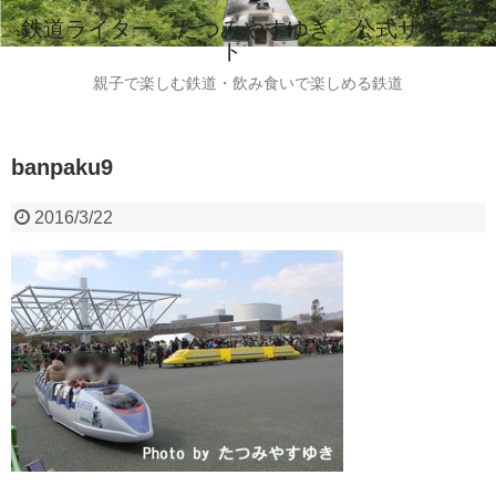
鉄道ライター たつみやすゆき 公式サイ
ト
ホーム
親子で楽しむ鉄道・飲み食いで楽しめる鉄道
鉄道ライター たつみやすゆき 自己紹介
banpaku9
instagram
ご意見・ご感想・お問い合わせはこちらから
2016/3/22
全国のビール列車情報（2015.8現在）