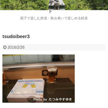
鉄道ライター たつみやすゆき 公式サイ
ト
ホーム
親子で楽しむ鉄道・飲み食いで楽しめる鉄道
鉄道ライター たつみやすゆき 自己紹介
tsudoibeer3
instagram
ご意見・ご感想・お問い合わせはこちらから
2016/2/26
全国のビール列車情報（2015.8現在）