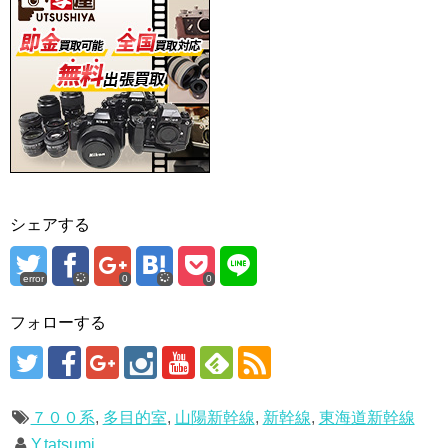
シェアする
error
0
0
フォローする
７００系
,
多目的室
,
山陽新幹線
,
新幹線
,
東海道新幹線
Y.tatsumi