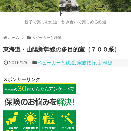
鉄道ライター たつみやすゆき 公式サイ
ト
ホーム
親子で楽しむ鉄道・飲み食いで楽しめる鉄道
鉄道ライター たつみやすゆき 自己紹介
ホーム
ベビーカーと鉄道
instagram
東海道・山陽新幹線の多目的室（７００系）
ご意見・ご感想・お問い合わせはこちらから
2016/1/6
ベビーカーと鉄道
,
家族旅行
,
新幹線
全国のビール列車情報（2015.8現在）
スポンサーリンク