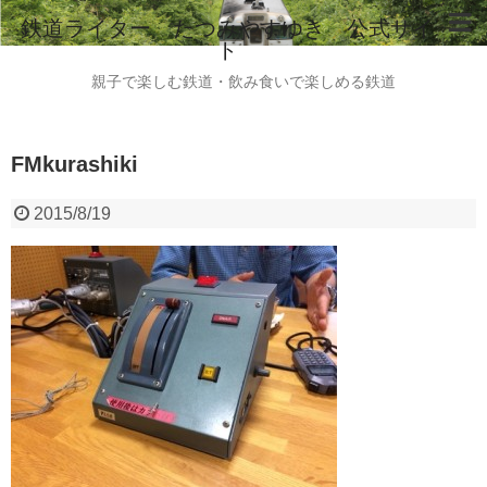
鉄道ライター たつみやすゆき 公式サイ
ト
ホーム
親子で楽しむ鉄道・飲み食いで楽しめる鉄道
鉄道ライター たつみやすゆき 自己紹介
FMkurashiki
instagram
ご意見・ご感想・お問い合わせはこちらから
2015/8/19
全国のビール列車情報（2015.8現在）